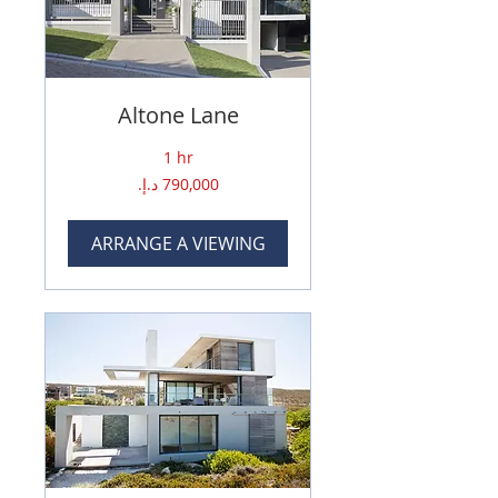
Altone Lane
1 hr
790,000
درهم
إماراتي
ARRANGE A VIEWING