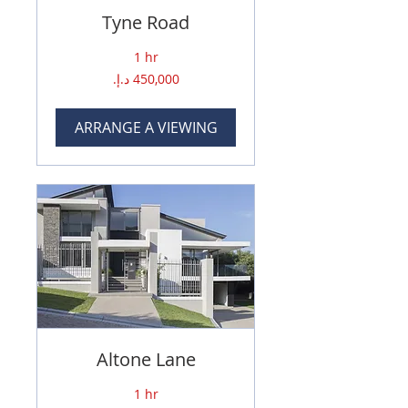
Tyne Road
1 hr
450,000
درهم
إماراتي
ARRANGE A VIEWING
Altone Lane
1 hr