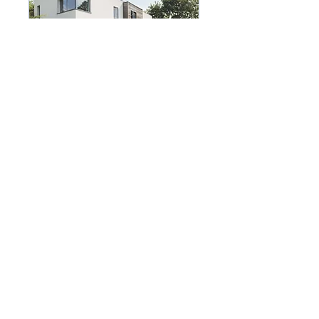
Queens Way
1 hr
450,000
درهم
إماراتي
ARRANGE A VIEWING